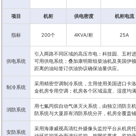
项目
机柜
供电密度
机柜电流
指标
200个
4KVA/柜
25A
引入两路不同区域的高压市电：科技园、五村进
供电系统
可用供电系统；叠加康明斯组柴油机及美国伊顿
距离的油站签订供油协议确保油量供应。
采用精密空调制冷系统，主用使用美国进口卡
制冷系统
金机房专用空调；机房各个区域温度、湿度均
用七氟丙烷自动气体灭火系统，由独立消防主机
消防系统
防系统与大厦原有消防系统分开，机房全覆盖
采用海康威视高清红外摄像头监控平台从机房
安防系统
动环监控等全面进行监控。按网监要求，监控录