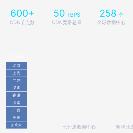
600+
50
258
TBPS
个
CDN节点数
CDN宽带总量
全球数据中心
已开通区域
北 京
上 海
广 东
深 圳
香 港
海 南
广 西
美 国
加拿大
已开通数据中心
即将开