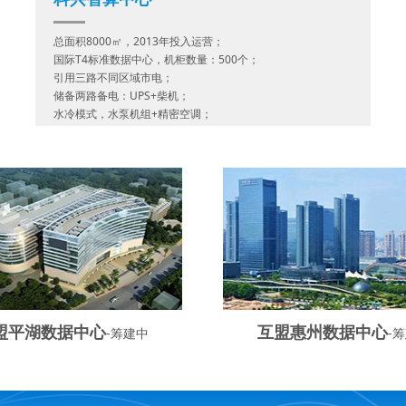
总面积8000㎡，2013年投入运营；
国际T4标准数据中心，机柜数量：500个；
引用三路不同区域市电；
储备两路备电：UPS+柴机；
水冷模式，水泵机组+精密空调；
盟平湖数据中心
互盟惠州数据中心
-筹建中
-