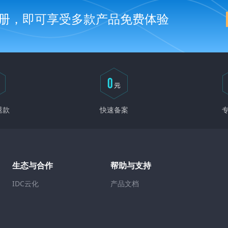
册，即可享受多款产品免费体验
退款
快速备案
生态与合作
帮助与支持
IDC云化
产品文档