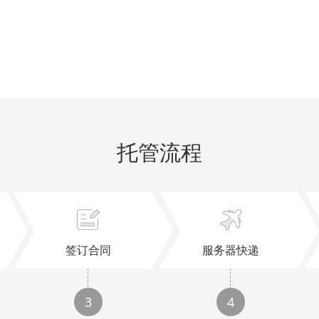
托管流程
签订合同
服务器快递
3
4