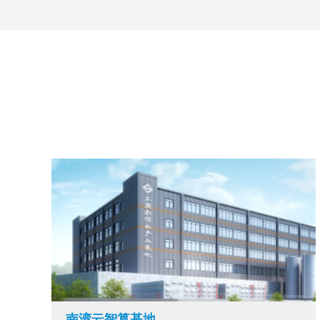
南湾云智算基地