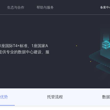
生态与合作
帮助与服务
备案中
座国际T4+标准、1座国家A
，提供专业的数据中心建设、服
优势
托管流程
数据