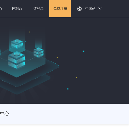
心
控制台
请登录
免费注册
中国站
中心