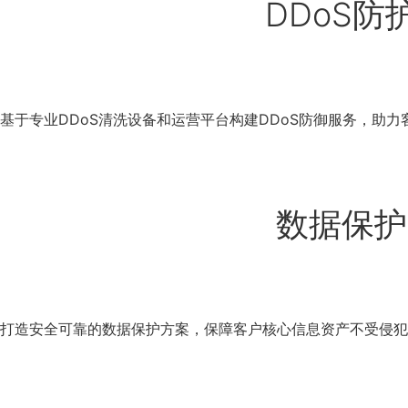
DDoS防
基于专业DDoS清洗设备和运营平台构建DDoS防御服务，助力
数据保护
打造安全可靠的数据保护方案，保障客户核心信息资产不受侵犯