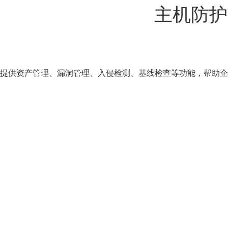
主机防护
提供资产管理、漏洞管理、入侵检测、基线检查等功能，帮助企