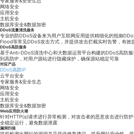
专家服务&安全生态
网络安全
应用安全
主机安全
数据库安全&数据加密
DDoS流量清洗服务
专业的防DDoS设备来为用户互联网应用提供精细化的抵御DDoS攻
Flood等常见DDoS攻击方式，并提供攻击拦截实时告警，有
DDoS高防服务
基于Anti-DDoS清洗中心和大数据运营平台构建的DDoS高
到高防IP，对用户源站进行隐藏保护，确保源站稳定可靠
对应产品
DDoS高防IP
云平台安全
专家服务&安全生态
网络安全
应用安全
主机安全
数据库安全&数据加密
Web应用防火墙
针对HTTP(s)请求进行异常检测，对攻击者的恶意攻击进行
全稳定运行，避免数据泄露
漏洞扫描
提前检测出网站的漏洞并且提供修复建议，提升网站安全性，提