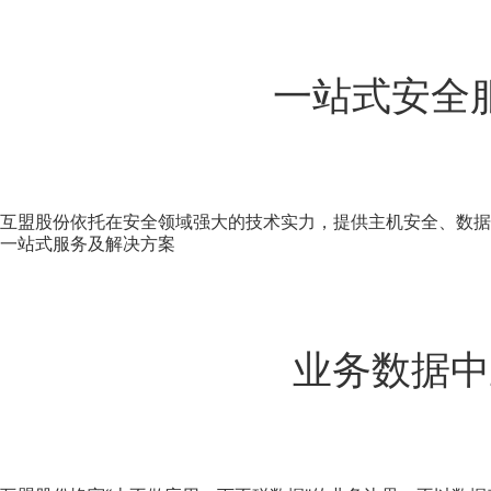
一站式安全
互盟股份依托在安全领域强大的技术实力，提供主机安全、数据
一站式服务及解决方案
业务数据中