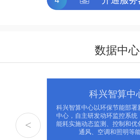
数据中心
地
科兴智算中
机柜、配电、
科兴智算中心以环保节能部署
等系统于一
中心，自主研发动环监控系统
<
组件的无缝集
能耗实施动态监测、控制和优
容纳4000个
通风、空调和照明等