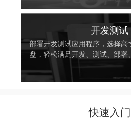
开发测试
部署开发测试应用程序，选择高
盘，轻松满足开发、测试、部署
快速入门