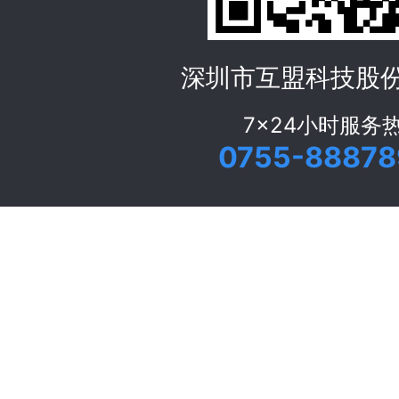
深圳市互盟科技股
7x24小时服务
0755-88878