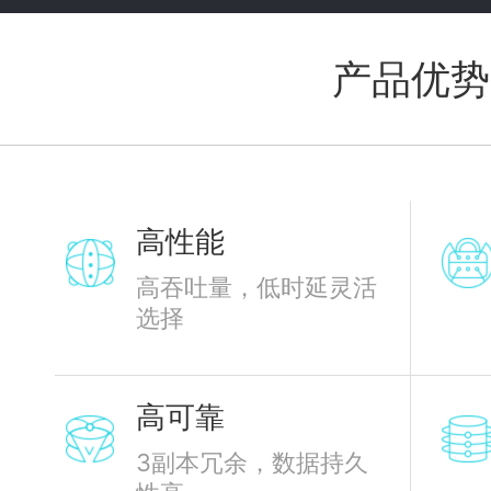
产品优势
高性能
高吞吐量，低时延灵活
选择
高可靠
3副本冗余，数据持久