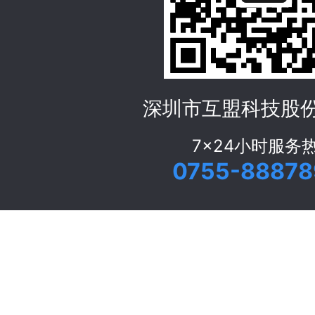
深圳市互盟科技股
7x24小时服务
0755-88878