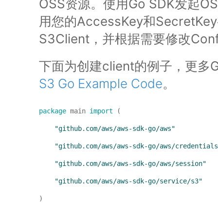
OSS资源。使用Go SDK发起
用您的AccessKey和SecretK
S3Client，并根据需要修改Co
下面为创建client的例子，更多
S3 Go Example Code
。
package
 main 
import
    "github.com/aws/aws-sdk-go/aws"
    "github.com/aws/aws-sdk-go/aws/credentials
    "github.com/aws/aws-sdk-go/aws/session"
    "github.com/aws/aws-sdk-go/service/s3"
) 
