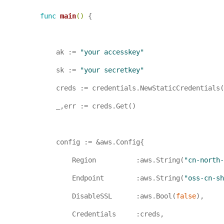
func
main
()
 {

    ak := 
"your accesskey"
    sk := 
"your secretkey"
    creds := credentials.NewStaticCredentials(
    _,err := creds.Get()

    config := &aws.Config{

        Region          :aws.String(
"cn-north-
        Endpoint        :aws.String(
"oss-cn-sh
        DisableSSL      :aws.Bool(
false
),

        Credentials     :creds,
