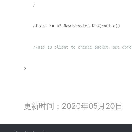
    }

    client := s3.New(session.New(config)) 
    //use s3 client to create bucket、put obje
}
更新时间：2020年05月20日