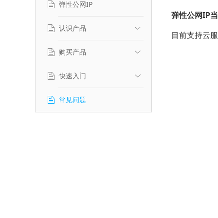
弹性公网IP
弹性公网IP
认识产品
目前支持云服
购买产品
产品介绍
应用场景
快速入门
计费标准
产品特性
服务等级协议
常见问题
功能介绍
购买产品
操作管理