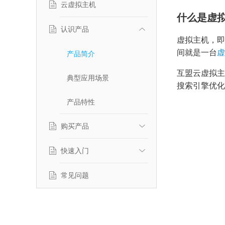
云虚拟主机
什么是虚
认识产品
虚拟主机，即
间就是一台
虚
产品简介
互盟云虚拟主
典型应用场景
搜索引擎优化
产品特性
购买产品
快速入门
计费标准
服务等级协议
常见问题
功能介绍
绑定域名
域名解析