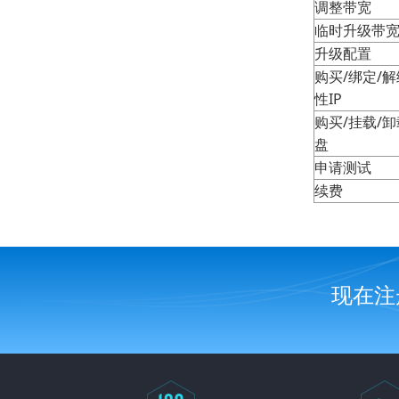
调整带宽
临时升级带
网络相关
升级配置
购买/绑定/
安全相关
性IP
购买/挂载/
合同费用相关
盘
申请测试
续费
现在注