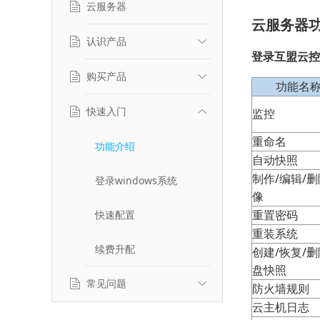
云服务器
云服务器
认识产品
登录互盟云控
购买产品
产品简介
功能名
典型应用场景
快速入门
计费标准
监控
重命名
产品特性
推荐选型
功能介绍
自动快照
制作/编辑/
服务等级协议
登录windows系统
像
重置密码
快速配置
重装系统
续费升配
创建/恢复/
盘快照
常见问题
防火墙规则
云主机日志
产品使用相关